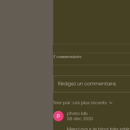
1 commentaire
Rédigez un commentaire...
Comment faire financer une
Trier par :
Les plus récents
formation photo par le CPF ou
photo lab
le FAFCEA ?
08 déc. 2020
Merci pour le blog très inté