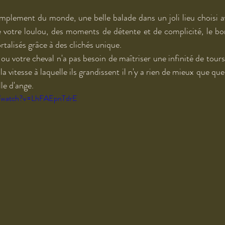
implement du monde, une belle balade dans un joli lieu choisi av
e votre loulou, des moments de détente et de complicité, le bo
talisés grâce à des clichés unique.
 ou votre cheval n'a pas besoin de maîtriser une infinité de tou
 la vitesse à laquelle ils grandissent il n'y a rien de mieux que qu
lle d'ange.
m/watch?v=LhFAEpnTdrE